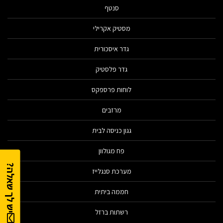
סנטף
מסטיק אקרילי
גדר איסכורית
גדר פלסטיק
לוחות פרספקס
מרזבים
גגון כניסה לבית
פח מגולוון
יש לך שאלה?
מערכת סנגלייז
חממה ביתית
רשתות ברזל