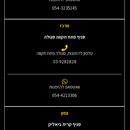
054-3235145‎
מרכז
סניף פתח תקווה סגולה
טלפון להזמנות, סגולה פתח תקווה
03-9282828
וואטסאפ להזמנות
054-4213306
צפון
סניף קרית ביאליק