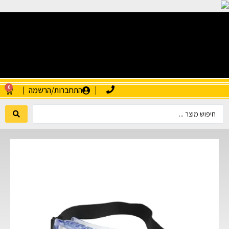
0
התחברות/הרשמה