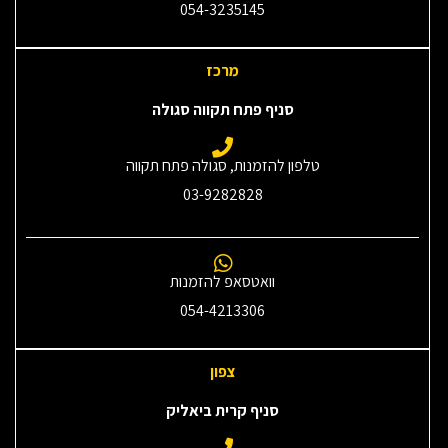
054-3235145‎
מרכז
סניף פתח תקווה סגולה
טלפון להזמנות, סגולה פתח תקווה
03-9282828
וואטסאפ להזמנות
054-4213306
צפון
סניף קרית ביאליק