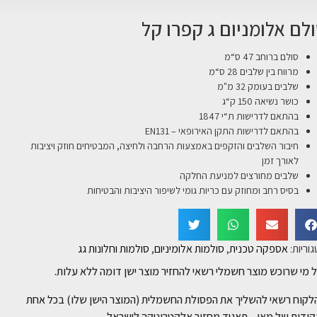
לם אלומניום ג קפרו קל
סולם ברוחב 47 ס“מ
מרווח בין שלבים 28 ס“מ
שלבים בעומק 32 מ"מ
כושר נשיאה 150 ק“ג
בהתאם לדרישות ת“י 1847
בהתאם לדרישות התקן האירופאי – EN131
חיבור השלבים והזקפים באמצעות הרחבה ולחיצה, המבטיחים חוזק ויציבות
לאורך זמן
שלבים מחורצים למניעת החלקה
בסיס רחב ומחוזק עם כריות גומי לשיפור היציבות והבטיחות
וריות:
אספקה טכנית
,
סולמות אלומיניום
,
סולמות וחלונות גג
 מי שרוכש מוצר חשמלי רשאי להחזיר מוצר ישן דומה ללא עלות.
לקוח רשאי להשליך את הפסולת החשמלית (המוצר הישן שלו) בכל אחת
ודות של מאי – תאגיד מחזור אלקטרוניקה לישראל.