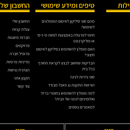
ילות
טיפים ומידע שימושי
החשבון שלי
מהם סוגי סיליקון לאיטום המומלצים
החשבון שלי
לשימוש?
עגלת קניות
חיפוי לפרגולה באמצעות לוחות פי וי סי
חברות מיוצגות
או פוליקרבונט
פרויקטים
האם מומלץ להשתמש בסיליקון לאיטום
פרופיל חברה
חיצוני?
מדיניות פרטיות
הבדיקות שחשוב לבצע לקראת החורף
בכל בית
הצהרת נגישות
סוגי גדרות לגינה
תקנון אתר
הוראות התקנת גג פאנל מבודד
צור קשר
למה מומלץ להשתמש בחומרי ברזל
ואלומיניום לגינה של הבית?
למאמרים נוספים