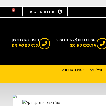
0
התחברות/הרשמה
הזמנות דרום (ק. גת ודרומה)
הזמנות מרכז וצפון
03-9282828
08-6288825
פרופילים
אספקה טכנית