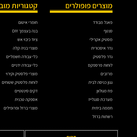
מוצרים פופולרים
קטגוריות מוב
פאנל מבודד
חומרי איטום
סנטף
בנה בעצמך DIY
מסטיק אקרילי
ציוד כיבוי אש
גדר איסכורית
מוצרי בניה קלה
גדר פלסטיק
כלי עבודה חשמליים
לוחות פרספקס
כלי עבודה ידניים
מרזבים
מוצרי פלסטיק וקירוי
גגון כניסה לבית
לוחות פלסטיק שטוחים
פח מגולוון
דקים סינטטיים
מערכת סנגלייז
אספקה טכנית
חממה ביתית
מוצרי ברזל ופרופילים
רשתות ברזל