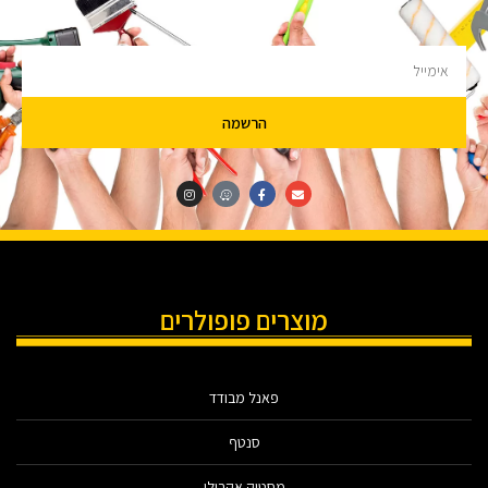
להציק.
הרשמה
מוצרים פופולרים
פאנל מבודד
סנטף
מסטיק אקרילי