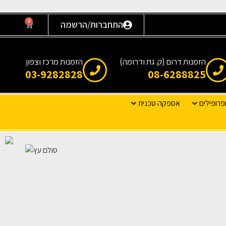
0
התחברות/הרשמה
הזמנות דרום (ק. גת ודרומה)
הזמנות מרכז וצפון
03-9282828
08-6288825
פרופילים
אספקה טכנית