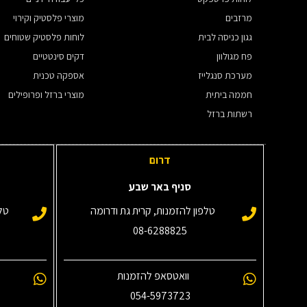
מרזבים
מוצרי פלסטיק וקירוי
גגון כניסה לבית
לוחות פלסטיק שטוחים
פח מגולוון
דקים סינטטיים
מערכת סנגלייז
אספקה טכנית
חממה ביתית
מוצרי ברזל ופרופילים
רשתות ברזל
דרום
סניף באר שבע
טלפון להזמנות, קרית גת ודרומה
טלפ
08-6288825
וואטסאפ להזמנות
054-5973723