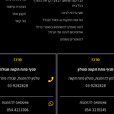
הבדיקות שחשוב לבצע לקראת החורף
בכל בית
הצהרת נגישות
סוגי גדרות לגינה
תקנון אתר
הוראות התקנת גג פאנל מבודד
צור קשר
למה מומלץ להשתמש בחומרי ברזל
ואלומיניום לגינה של הבית?
למאמרים נוספים
מרכז
מרכז
סניף פתח תקווה מטלון
סניף פתח תקווה סגולה
ון להזמנות, מטלון פתח תקווה
טלפון להזמנות, סגולה פתח 
03-9282828
03-9282828
וואטסאפ להזמנות
וואטסאפ להזמנות
054-4213306
054-3235145‎