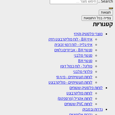
Search ...
תוצאות
צפייה בכל התוצאות
קטגוריות
מוצרי פלסטיק וקירוי
איזי BH - לוח פוליקרבונט חזק
איזי גלייז - לוח דמוי זכוכית
סנטף BH - אביזרים נלווים
סנטף מלבני
סנטף BH
פוליגל - לוח כפול דופן
פלרוף מלבני
לוחות תעשייתיים - פי.וי.סי
לוחות תעשייתיים - פוליקרבונט
לוחות פלסטיק שטוחים
לוחות פוליקרבונט
לוחות אקריל (פרספקס)
לוחות PVC שטוחים
גדרות ובמבוק
גדרות אלומיניום