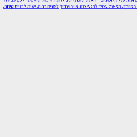
יוחד, הפאנל עמיד לפגעי מזג אוויר ויחזיק לשנים רבות. ייעוד: לבניית קירות,