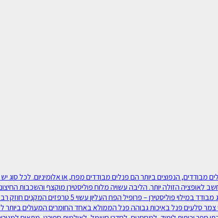
סוגי פנלים מבודדים‫, מאפיינים ושימוש: ישנם סוגים שונים של פנלים מבודדים‫, הנפוצים ביותר הם פנלי
חשב לאופציה הזולה יותר. הליבה עשויה מלוח פוליסטירן מוקצף והשכבות החיצוניו
יבילים, למחסנים, לבתי קירור ואריזה, ללולי תרנגולות ועו
 צמר סלעים פנל באיכות גבוהה פנל הממולא באחד החומרים המעולים ביותר לבידו
בתי ספר וכיתות לימוד, למחסנים, לחדרי חשמל, לאולמות ספורט, מתאים למגורים