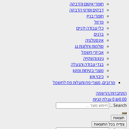
חומרי איטום והדבקה
דבקים וסרטי הדבקה
חומרי בניין
פרזול
כלי עבודה ידניים
ברגים
אינסטלציה
סולמות וחלונות גג
אביזרי חשמל
גינון והשקייה
בגדי עבודה והנעלה
מוצרי בטיחות ומיגון
כיבוי אש
מרזבים, מוצרי פח ותעלות פח לחשמל
התחברות/הרשמה
0.00
₪
0
עגלת קניות
Search ...
תוצאות
צפייה בכל התוצאות