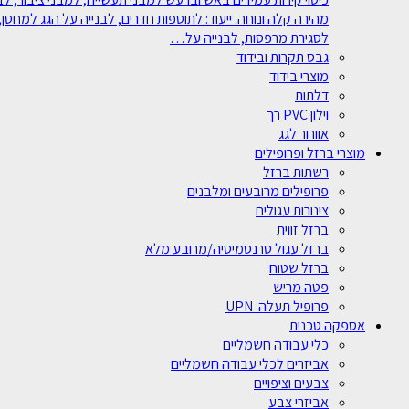
מהירה קלה ונוחה. ייעוד: לתוספות חדרים, לבנייה על הגג למחסן, 
לסגירת מרפסות, לבנייה על…
גבס תקרות ובידוד
מוצרי בידוד
דלתות
וילון PVC רך
אוורור לגג
מוצרי ברזל ופרופילים
רשתות ברזל
פרופילים מרובעים ומלבנים
צינורות עגולים
ברזל זווית
ברזל עגול טרנסמיסיה/מרובע מלא
ברזל שטוח
פטה מריש
פרופיל תעלה UPN
אספקה טכנית
כלי עבודה חשמליים
אביזרים לכלי עבודה חשמליים
צבעים וציפויים
אביזרי צבע