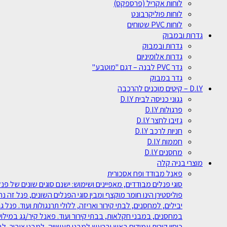
לוחות אקריל (פרספקס)
לוחות פוליקרבונט
לוחות PVC שטוחים
גדרות ובמבוק
גדרות ובמבוק
גדרות אלומיניום
גדר PVC לבנה – דגם "מוטבע"
גדר במבוק
D.I.Y – קיטים מוכנים להרכבה
גגוני כניסה לבית D.I.Y
פרגולות D.I.Y
גזיבו לחצר D.I.Y
חניות לרכב D.I.Y
חממות D.I.Y
מחסנים D.I.Y
מוצרי בניה קלה
פאנל מבודד ופח אסכורית
פוליסטירן הינו חומר מוקצף ומבין סוגי הפנלים השונים, פנל זה נ
במחסנים, במבני חקלאות, בבתי קירור ועוד. פאנל קיר/גג במילוי
כיסוי קירות עמידים באש וברעש למבני תעשייה, למבני ציבור, ל