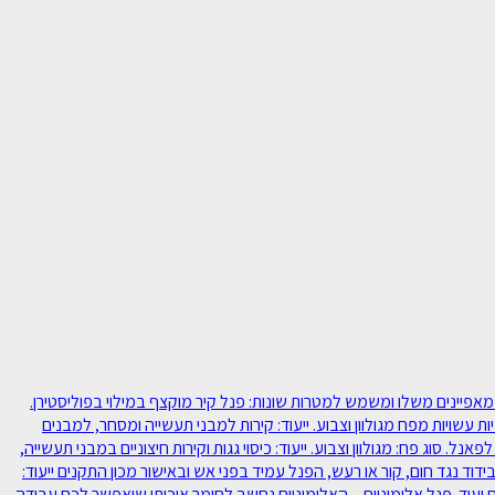
ם מבודדים מפח, או אלומיניום. לכל סוג יש מאפיינים משלו ומשמש למטרות שונות: פנל קיר מוקצף במילוי בפוליסטירן.
ת עשויות מפח מגולוון וצבוע. ייעוד: קירות למבני תעשייה ומסחר, למבנים
ד. פנל גג מבודד במילוי פוליסטירן – פרופיל הפח העליון עשוי 5 טרפזים המקנים חוזק רב לפאנל. סוג פח: מגולוון וצבוע. ייעוד: כיסוי גגות וקירות חיצוניים במבני תעשייה,
ד נגד חום, קור או רעש, הפנל עמיד בפני אש ובאישור מכון התקנים ייעוד:
 ועוד. פנל אלומיניום – האלומיניום נחשב לחומר איכותי שיאפשר לכם עבודה