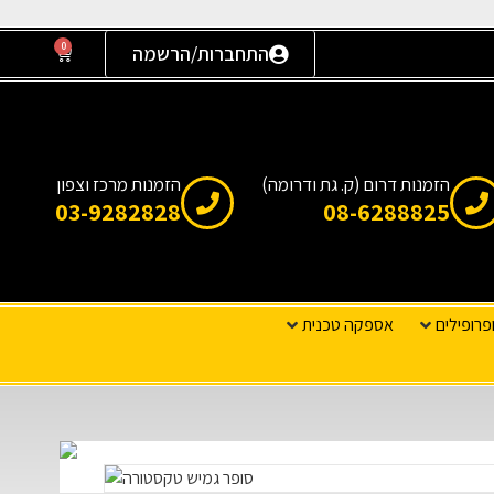
0
התחברות/הרשמה
הזמנות דרום (ק. גת ודרומה)
הזמנות מרכז וצפון
03-9282828
08-6288825
פרופילים
אספקה טכנית