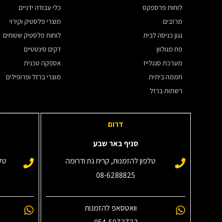
לוחות פרספקס
כלי עבודה ידניים
מרזבים
מוצרי פלסטיק וקירוי
גגון כניסה לבית
לוחות פלסטיק שטוחים
פח מגולוון
דקים סינטטיים
מערכת סנגלייז
אספקה טכנית
חממה ביתית
מוצרי ברזל ופרופילים
רשתות ברזל
דרום
סניף באר שבע
טלפון להזמנות, קרית גת ודרומה
טלפ
08-6288825
וואטסאפ להזמנות