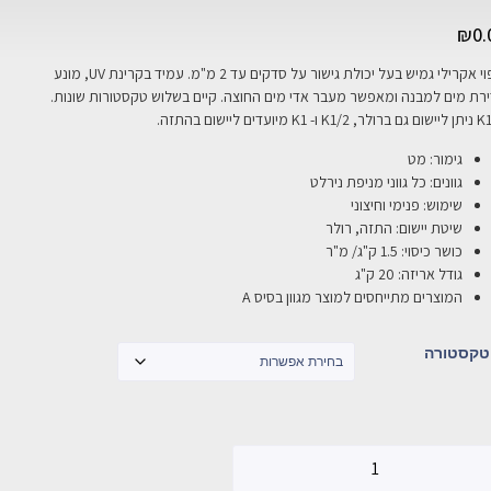
₪
0.
ציפוי אקרילי גמיש בעל יכולת גישור על סדקים עד 2 מ"מ. עמיד בקרינת UV, מונע
רת מים למבנה ומאפשר מעבר אדי מים החוצה. קיים בשלוש טקסטורות שונות.
ו- K1 מיועדים ליישום בהתזה.
גימור: מט
גוונים: כל גווני מניפת נירלט
שימוש: פנימי וחיצוני
שיטת יישום: התזה, רולר
כושר כיסוי: 1.5 ק"ג/ מ"ר
גודל אריזה: 20 ק"ג
המוצרים מתייחסים למוצר מגוון בסיס A
טקסטורה