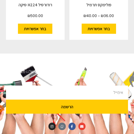
פולימקס תרמיל
רודורסיל H224 סיקה
₪
500.00
₪
40.00
–
₪
36.00
בחר אפשרויות
בחר אפשרויות
השארו מעודכנים
מעוניינים לקבל עדכונים על מבצעים והנחות הירשמו לניוזלטר שלנו מבטיחים לא
להציק.
הרשמה