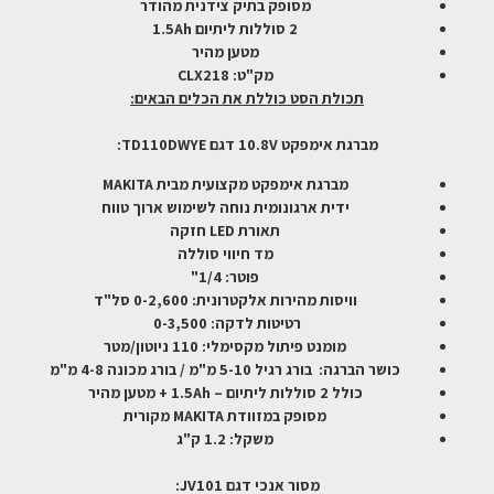
מסופק בתיק צידנית מהודר
2 סוללות ליתיום 1.5Ah
מטען מהיר
מק"ט: CLX218
תכולת הסט כוללת את הכלים הבאים:
מברגת אימפקט 10.8V דגם TD110DWYE:
מברגת אימפקט מקצועית מבית MAKITA
ידית ארגונומית נוחה לשימוש ארוך טווח
תאורת LED חזקה
מד חיווי סוללה
פוטר: 1/4"
וויסות מהירות אלקטרונית: 0-2,600 סל"ד
רטיטות לדקה: 0-3,500
מומנט פיתול מקסימלי: 110 ניוטון/מטר
כושר הברגה: בורג רגיל 5-10 מ"מ / בורג מכונה 4-8 מ"מ
כולל 2 סוללות ליתיום – 1.5Ah + מטען מהיר
מסופק במזוודת MAKITA מקורית
משקל: 1.2 ק"ג
מסור אנכי דגם JV101: