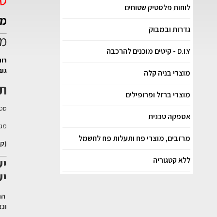
סט
לוחות פלסטיק שטוחים
מק"
גדרות ובמבוק
מי
D.I.Y - קיטים מוכנים להרכבה
רוחב 1
גובה 7
מוצרי בניה קלה
תי
מוצרי ברזל ופרופילים
סט ה
אספקה טכנית
מגן
מרזבים, מוצרי פח ותעלות פח לחשמל
(קנ
יש
ללא קטגוריה
יש
ונצ