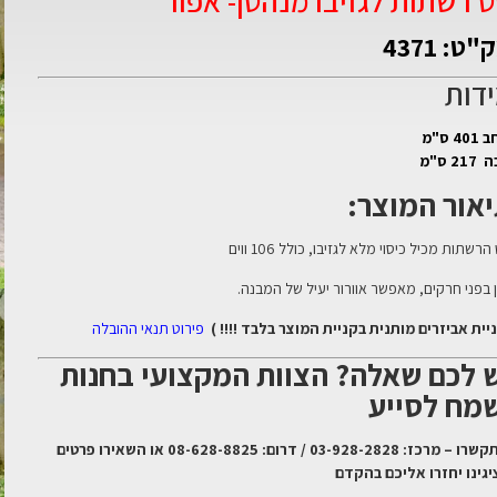
 רשתות לגזיבו מנהטן- אפור
ט: 4371
דות
40 ס"מ
21 ס"מ
אור המוצר:
רשתות מכיל כיסוי מלא לגזיבו, כולל 106 ווים
 בפני חרקים, מאפשר אוורור יעיל של המבנה.
יית אביזרים מותנית בקניית המוצר בלבד !!!! )
פירוט תנאי ההובלה
 לכם שאלה? הצוות המקצועי בחנות
מח לסייע
התקשרו – מרכז: 03-928-2828 / דרום: 08-628-8825 או השאירו פרטים
יגינו יחזרו אליכם בהקדם