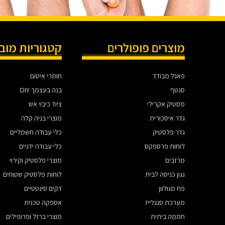
מוצרים פופולרים
קטגוריות מוב
פאנל מבודד
חומרי איטום
סנטף
בנה בעצמך DIY
מסטיק אקרילי
ציוד כיבוי אש
גדר איסכורית
מוצרי בניה קלה
גדר פלסטיק
כלי עבודה חשמליים
לוחות פרספקס
כלי עבודה ידניים
מרזבים
מוצרי פלסטיק וקירוי
גגון כניסה לבית
לוחות פלסטיק שטוחים
פח מגולוון
דקים סינטטיים
מערכת סנגלייז
אספקה טכנית
חממה ביתית
מוצרי ברזל ופרופילים