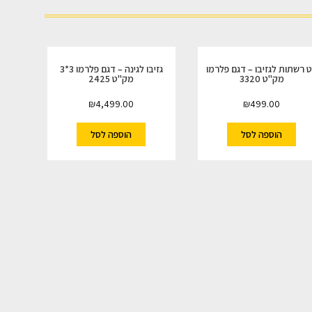
 רשתות לגזיבו – דגם פלרמו
גזיבו לגינה – דגם פלרמו 3*3
מק"ט 3320
מק"ט 2425
₪
4,499.00
₪
499.00
הוספה לסל
הוספה לסל