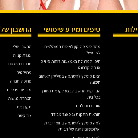
ילות
טיפים ומידע שימושי
החשבון שלי
מהם סוגי סיליקון לאיטום המומלצים
החשבון שלי
לשימוש?
עגלת קניות
חיפוי לפרגולה באמצעות לוחות פי וי סי
חברות מיוצגות
או פוליקרבונט
פרויקטים
האם מומלץ להשתמש בסיליקון לאיטום
פרופיל חברה
חיצוני?
מדיניות פרטיות
הבדיקות שחשוב לבצע לקראת החורף
בכל בית
הצהרת נגישות
סוגי גדרות לגינה
תקנון אתר
הוראות התקנת גג פאנל מבודד
צור קשר
למה מומלץ להשתמש בחומרי ברזל
ואלומיניום לגינה של הבית?
למאמרים נוספים