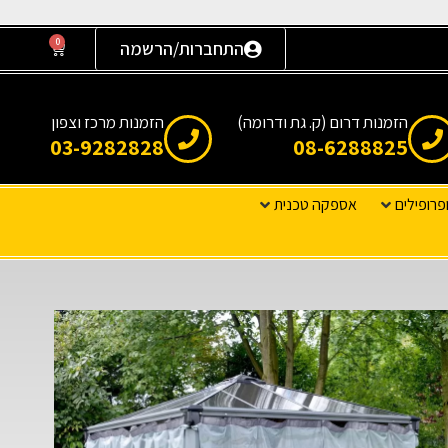
0
התחברות/הרשמה
הזמנות דרום (ק. גת ודרומה)
הזמנות מרכז וצפון
03-9282828
08-6288825
פרופילים
אספקה טכנית