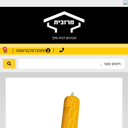
0
התחברות/הרשמה