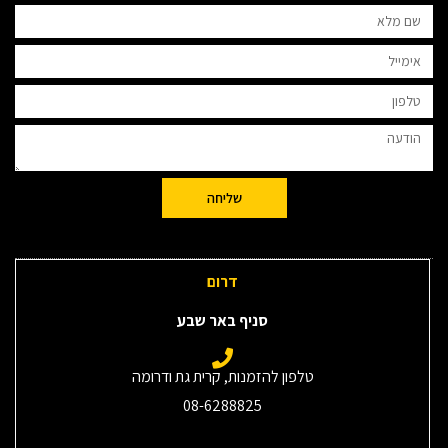
שליחה
דרום
סניף באר שבע
טלפון להזמנות, קרית גת ודרומה
08-6288825