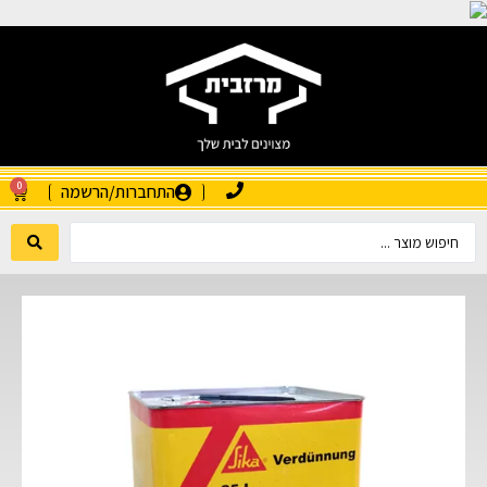
0
התחברות/הרשמה