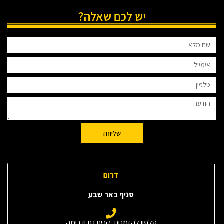
יש לכם שאלה?
שליחה
דרום
סניף באר שבע
טלפון להזמנות, קרית גת ודרומה