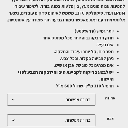
לספינות עם סיפונים מעץ, בין פלטות צמנט בורד, לשיפור עיבודי
EPDM ועוד. סיקפלקס 11FC משמש לאיטום סדקים עובדים, נשאר
אלסטי ויחד עם זאת מאפשר גימור וצביעה תוך שמירה על אסתטיות.
יותר גמיש (עד 800%).
חוזק הדבקה גבוה יותר מכל מסתיק אחר.
אינו רעיל.
חסר ריח, קל יותר ועיבוד והחלקה.
ניתן לצביעה בקלות ובכל צבע.
אינו מכתים כל סוג של אבן או שיש.
יש לבצע בדיקות לקביעת טיב והידבקות הצבע לפני
היישום.
תרמיל 310 מ"ל ,שרוול 600 מ"ל
אריזה
צבע