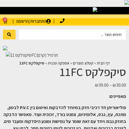
0
התחברות/הרשמה
דף הבית
»
קטלוג מוצרים
»
אספקה טכנית
»
סיקפלקס 11FC
סיקפלקס 11FC
₪
39.00
–
₪
30.00
מאפיינים:
פוליאוריתן חד רכיבי חזק במיוחד להדבקות ואיטום בין P.V.C לבטון,
מתכת, עץ, גבס, אלומיניום, צמנט בורד, זכוכית ועוד. מאפשר הדבקה
בחוזק גבוה ויחד עם זאת שומר על גמישות ומונע היסדקות ומעבר מים.
לצנרת בבריכות ואדניות, בין זכוכית לגומי בקירות מסך. לבתי עץ,