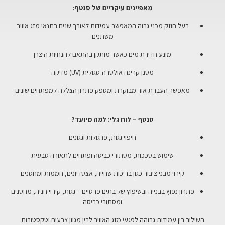
מאפיינים עיקריים של סנטף:
בעל חוזק מכני גבוה המאפשר עמידות לאורך שנים בתנאי מזג אוויר
משתנים
מונע חדירת מים כאשר מותקן בהתאם להנחיות היצרן
מסנן קרינה אולטרה־סגולית (UV) מזיקה
מאפשר העברת אור מבוקרת ומספק פתרון הצללה למפתחים שונים
סנטף – לוח גלי: למה מיועד?
חיפוי גגות, פרגולות וגגונים
שימוש בסככות, מסתורי כביסה ופתחים לתאורה טבעית
קירוי מבני ציבור כגון בריכות שחייה, אצטדיונים, חממות ומחסנים
פתרון נפוץ בבנייה ובשיפוץ של בתים פרטיים – גגות, קירוי חניה, מחסנים
ומסתורי כביסה
השילוב בין עמידות גבוהה לפגעי מזג האוויר לבין מגוון צבעים וטקסטורות