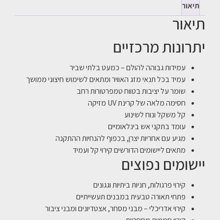
תיאור
תיאור
יתרונות מרכזיים
עמידות גבוהה להולם – כמעט בלתי שביר
עמיד בכל תנאי מזג האוויר ומתאים לשימוש חיצוני ממושך
שומר על יציבות בטווח טמפרטורות רחב
חסימה מלאה של קרינת UV מזיקה
קל משקל ונוח לשינוע
עומד בתקני אש בינלאומיים
מגיע עם אחריות יצרן, בכפוף להנחיות ההתקנה
מתאים ליישומים הדורשים קירוי קל ועמיד
יישומים נפוצים
קירוי פרגולות, חניות ביתיות וגגונים
פתחי תאורה טבעית במבנים תעשייתיים
קירוי אדריכלי – מבני מסחר, אצטדיונים ומבני ציבור