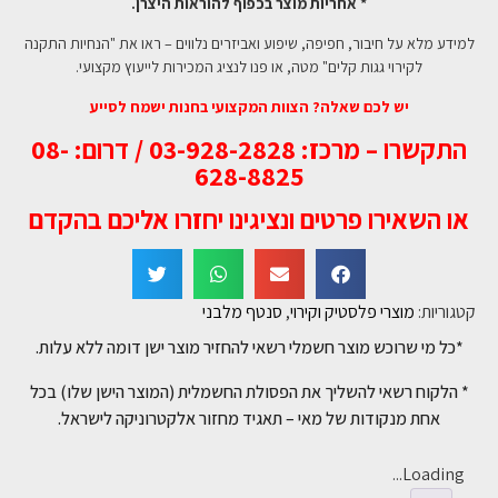
* אחריות מוצר בכפוף להוראות היצרן.
למידע מלא על חיבור, חפיפה, שיפוע ואביזרים נלווים – ראו את "הנחיות התקנה
לקירוי גגות קלים" מטה, או פנו לנציג המכירות לייעוץ מקצועי.
יש לכם שאלה? הצוות המקצועי בחנות ישמח לסייע
התקשרו – מרכז: 03-928-2828 / דרום: 08-
628-8825
או השאירו פרטים ונציגינו יחזרו אליכם בהקדם
קטגוריות:
מוצרי פלסטיק וקירוי
,
סנטף מלבני
*כל מי שרוכש מוצר חשמלי רשאי להחזיר מוצר ישן דומה ללא עלות.
* הלקוח רשאי להשליך את הפסולת החשמלית (המוצר הישן שלו) בכל
אחת מנקודות של מאי – תאגיד מחזור אלקטרוניקה לישראל.
Loading...