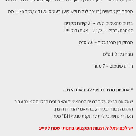
מפתח בין מרישים (בניצב לגלים ולשיפוע) בעומס 125ק"ג/מ"ר 1175 ממ
ברגים מתאימים: לעץ – "2 קידוח מקדים
למתכת/ברזל – "1/2 2 – אטם גדול !!!!!
מרחק בין מרכז גלים – 7.6 ס"מ
גובה גל : 1.8 ס"מ
רדיוס מינימום – 7 מטר
* אחריות מוצר בכפוף להוראות היצרן.
שאל את הנציג על הברגים המתאימים והאביזרים הנלווים למוצר עבור
התקנה נכונה ובטוחה, בהתאם להנחיות היצרן.
ראה “הנחיות כלליות להתקנת סנטף BH” מטה.
יש לכם שאלה? הצוות המקצועי בחנות ישמח לסייע