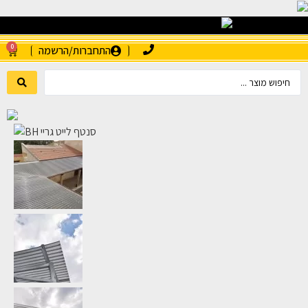
0
התחברות/הרשמה