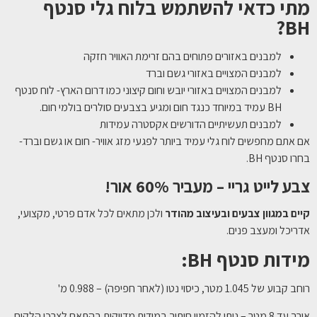
מתי כדאי להשתמש בלוח גלי סנטף
?
BH
למבנים באזורים פתוחים בהם זרימת האוויר חזקה
למבנים המצויים באזורי גשם וברד
למבנים המצויים באזורי יובש וחום קיצוני כמו דרום הארץ- לוח סנטף
BH עמיד במיוחד כנגד חום ומגיע בצבעים סולרים בולמי חום.
למבנים תעשיתיים הדורשים אקסטרה עמידות
אם אתם מחפשים לוח גלי עמיד ביותר לפגעי מזג אוויר- חום או גשם וברד-
בחרו סנטף BH.
צבע לייט גריי – מעביר 60% אור!
קיים במגוון צבעים ובעיצוב מהודר
ולכן מתאים לכל אדם פרטי, מקצועי,
אדריכל ומעצב פנים.
מידות סנטף BH:
רוחב קבוע של 1.045 מטר, כיסוי נטו (לאחר חפיפה) – 0.988 מ'
אורך עד 8 מטר – ניתן להזמין חיתוך במידות מדויקות בהתאם לצרכי הלקוח.