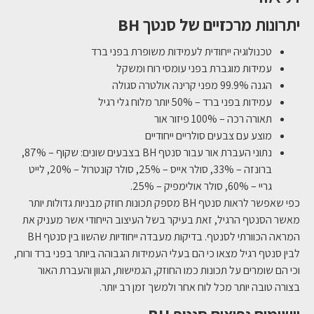
יתרונות מרכזיים של סנטך BH
טכנולוגיה ייחודית לעמידות משופרת בפני ברד
עמידות מוגברת בפני עומסי רוח ומשקל
הגנה 99.9% מפני קרינה אולטרה סגולה
עמידות בפני ברד – 50% יותר מלוח גלי רגיל
תאורה רכה – 100% פיזור אור
מוצע עם צבעים סולריים ייחודיים
נתוני העברת אור עבור סנטף BH בצבעים שונים: שקוף – 87%,
ברונזה – 33%, סולר אייס – 25%, סולר קונטרול – 20%, לייט
גריי – 60%, סולר אולימפיק – 25%.
כפי שאפשר לראות סנטף BH מספק תכונות חוזק מבניות גדולות יותר
מאשר הסנטף הרגיל, זאת בעיקר בשל העיצוב הייחודי אשר מעניק את
המראה הכוורתי לסנטף. בדיקות מעבדה ייחודיות שהשוו בין סנטף BH
לבין סנטף רגיל מצאו כי הם בעלי העמידות הגבוהה ביותר בפני ברד ורוח,
וכי הם שומרים על תכונות כמו החוזק, הגמישות, הגוון והעברת האור
בצורה טובה יותר מכל לוח אחר ולמשך זמן רב יותר.