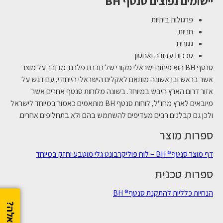
יישומים נפוצים סנטף BH
פרגולות ביתיות
חניות
גגונים
סככות עבודה ואחסון
סנטף BH הוא פיתוח ישראלי מקורי של חברת פלרם. מדובר על מוצר
אשר בראש ובראשונה מותאם לאקלים הישראלי הייחודי, עם דגש על
אזור דרום הארץ היבש במיוחד. בשונה מלוחות סנטף אחרים אשר
מיובאים לארץ מחו"ל, לוחות סנטף BH מותאמים כאמור במיוחד לישראל
ולכן גם קבלנים רבים מעדיפים להשתמש בהם ולא בתחליפים אחרים.
ספרות מוצר
דף מוצר סנטף® BH – לוח פוליקרבונט גלי מוטבע וחזק במיוחד
ספרות טכנית
הנחיות כלליות להתקנת סנטף® BH