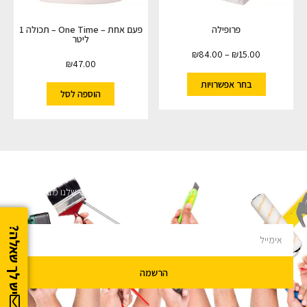
פרופילה
פעם אחת – One Time – תכולה 1
ליטר
₪
84.00
–
₪
15.00
₪
47.00
בחר אפשרויות
הוספה לסל
השארו מעודכנים
מעוניינים לקבל עדכונים על מבצעים והנחות הירשמו לניוזלטר שלנו מבטיחים לא
להציק.
יש לך שאלה?
הרשמה