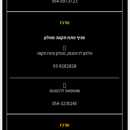
054-5973723
מרכז
סניף פתח תקווה מטלון
טלפון להזמנות, מטלון פתח תקווה
03-9282828
וואטסאפ להזמנות
054-3235145‎
מרכז