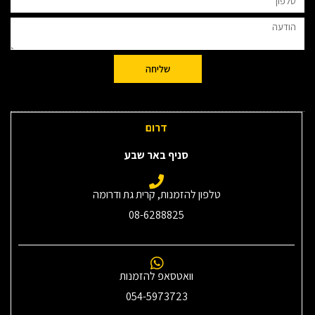
שליחה
דרום
סניף באר שבע
טלפון להזמנות, קרית גת ודרומה
08-6288825
וואטסאפ להזמנות
054-5973723