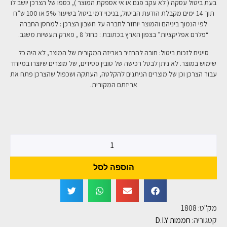
בעת ביטול עסקה ( לא עקב פגם או אי אספקת המוצר ), כספו של הצרכן יושב לו
תוך 14 ימים מקבלת הודעת הביטול, בניכוי דמי ביטול בשיעור 5% או 100 ש”ח
לפי הנמוך ביניהם והמוצר יוחזר לחברה על חשבון הצרכן : למחסן החברה
“פלרם אפליקציות” בצפון הארץ בכתובת : כחול 8 , פארק תעשיות משגב.
סייגים לזכות ביטול: חובה להחזיר באריזה המקורית של המוצר, לא היה כל
שימוש במוצר. לא ניתן לבטל רכישה של טובין פסידים, של מוצרים שיוצרו במיוחד
עבור הצרכן וכן של מוצרים הניתנים להקלטה, העתקה ושכפול שהצרכן פתח את
אריזתם המקורית.
הוספה לסל
מק"ט:
1808
קטגוריה:
חממות D.I.Y