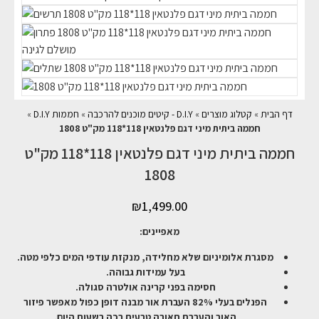
דף הבית
»
קטלוג מוצרים
»
D.I.Y - קיטים מוכנים להרכבה
»
חממות D.I.Y
»
חממה ביתית מיני דגם פלנטאין 118*118 מק"ט 1808
חממה ביתית מיני דגם פלנטאין 118*118 מק"ט
1808
₪
1,499.00
מאפיינים:
מסגרת אלומיניום שלא מחלידה, מנקזת עודפי המים כלפי מטה.
בעל עמידות גבוהה.
חסימה בפני קרינה אולטרה סגולה.
הפנלים בעלי 82% העברת אור מבנה דופן כפול מאפשר פיזור
האור והעברת תאורה טבעית רכה בשעות היום.