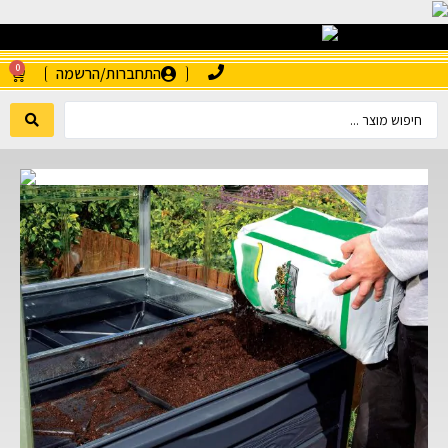
0
התחברות/הרשמה