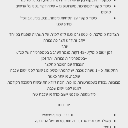
כמקשר הידבקות בין אריחי גלזורה למדה, טיח, דבק או שליכט
כיסוד מקשר למערכות מיקרוטופינג – סיקה דקור 801 על אריחים
קיימים
כיסוד מקשר על תשתיות סופגות, גבס, בטון, אבן וכד'
מידע טכני
תצרוכת מומלצת: כ- 800 גרם )8.0 ק"ג( למ"ר. על תשתיות סופגות במיוחד
ייתכן ותידרש תצרוכת גבוהה
יותר.
זמן יישום מומלץ: ~45 דקות מגמר הערבוב בטמפרטורה של c°20
+בטמפרטורות גבוהות יותר זמן
העבודה עם המוצר מתקצר.
התקשות: כ – 1 שעה לשכבה. יש להמתין מינימום 1 שעה לפני יישום שכבה
עוקבת, או יותר כאשר
מבוצעת עבודה בטמפרטורות נמוכות. חובה לוודא התייבשות השכבה הקודמת
למגע לפני יישום שכבת
יסוד נוספת או לפני יישום מדה או שכבת טיח.
יתרונות:
חד רכיבי מוכן לשימוש
משולב אגרגט אשר תורם לחוזק מכאני של ההדבקה
גמיש