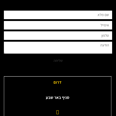
שליחה
דרום
סניף באר שבע