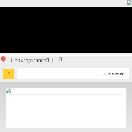
0
התחברות/הרשמה