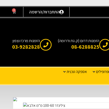
0
התחברות/הרשמה
הזמנות דרום (ק. גת ודרומה)
הזמנות מרכז וצפון
03-9282828
08-6288825
פרופילים
אספקה טכנית