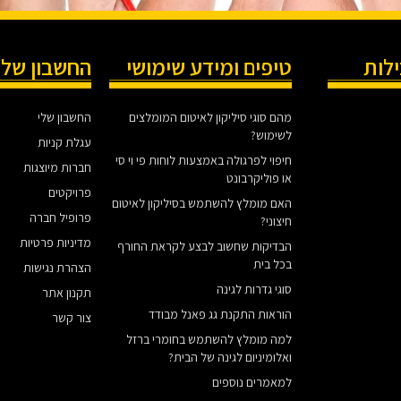
ילות
טיפים ומידע שימושי
החשבון שלי
מהם סוגי סיליקון לאיטום המומלצים
החשבון שלי
לשימוש?
עגלת קניות
חיפוי לפרגולה באמצעות לוחות פי וי סי
חברות מיוצגות
או פוליקרבונט
פרויקטים
האם מומלץ להשתמש בסיליקון לאיטום
פרופיל חברה
חיצוני?
מדיניות פרטיות
הבדיקות שחשוב לבצע לקראת החורף
בכל בית
הצהרת נגישות
סוגי גדרות לגינה
תקנון אתר
הוראות התקנת גג פאנל מבודד
צור קשר
למה מומלץ להשתמש בחומרי ברזל
ואלומיניום לגינה של הבית?
למאמרים נוספים