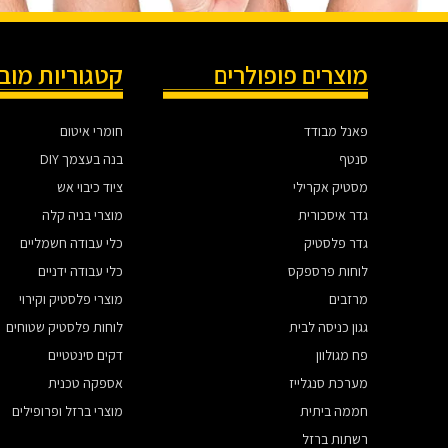
מוצרים פופולרים
קטגוריות מוב
פאנל מבודד
חומרי איטום
סנטף
בנה בעצמך DIY
מסטיק אקרילי
ציוד כיבוי אש
גדר איסכורית
מוצרי בניה קלה
גדר פלסטיק
כלי עבודה חשמליים
לוחות פרספקס
כלי עבודה ידניים
מרזבים
מוצרי פלסטיק וקירוי
גגון כניסה לבית
לוחות פלסטיק שטוחים
פח מגולוון
דקים סינטטיים
מערכת סנגלייז
אספקה טכנית
חממה ביתית
מוצרי ברזל ופרופילים
רשתות ברזל