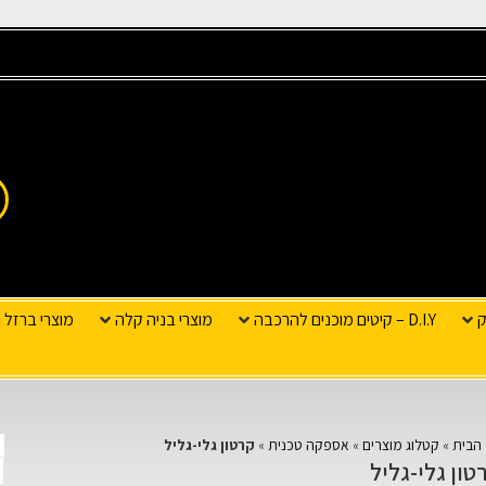
ק
D.I.Y – קיטים מוכנים להרכבה
מוצרי בניה קלה
מוצרי ברזל ו
הבית
»
קטלוג מוצרים
»
אספקה טכנית
»
קרטון גלי-גליל
טון גלי-גליל