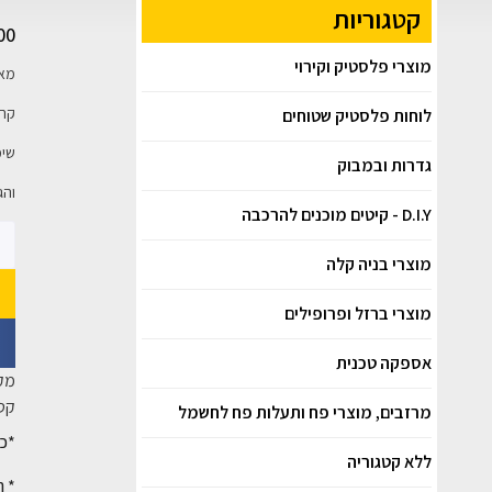
קטגוריות
00
מוצרי פלסטיק וקירוי
מאפ
קרטון גלי
לוחות פלסטיק שטוחים
שימ
גדרות ובמבוק
והג
D.I.Y - קיטים מוכנים להרכבה
מוצרי בניה קלה
מוצרי ברזל ופרופילים
אספקה טכנית
מק
קטג
מרזבים, מוצרי פח ותעלות פח לחשמל
*כל
ללא קטגוריה
* ה