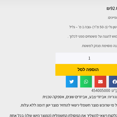
₪
92.
יינים:
 (כ-50 מ"ר) -גובה 1 מ' – גליל
וש להגנה על משטחים מפני לכלוך .
נה מסוימת מנזק למשטח.
הוספה לסל
"ט:
454005000
וריות:
אביזרי צבע
,
אביזרים שונים
,
אספקה טכנית
 מי שרוכש מוצר חשמלי רשאי להחזיר מוצר ישן דומה ללא עלות.
לקוח רשאי להשליך את הפסולת החשמלית (המוצר הישן שלו) בכל אחת