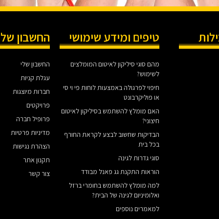
ילות
טיפים ומידע שימושי
החשבון שלי
מהם סוגי סיליקון לאיטום המומלצים
החשבון שלי
לשימוש?
עגלת קניות
חיפוי לפרגולה באמצעות לוחות פי וי סי
חברות מיוצגות
או פוליקרבונט
פרויקטים
האם מומלץ להשתמש בסיליקון לאיטום
פרופיל חברה
חיצוני?
מדיניות פרטיות
הבדיקות שחשוב לבצע לקראת החורף
בכל בית
הצהרת נגישות
סוגי גדרות לגינה
תקנון אתר
הוראות התקנת גג פאנל מבודד
צור קשר
למה מומלץ להשתמש בחומרי ברזל
ואלומיניום לגינה של הבית?
למאמרים נוספים