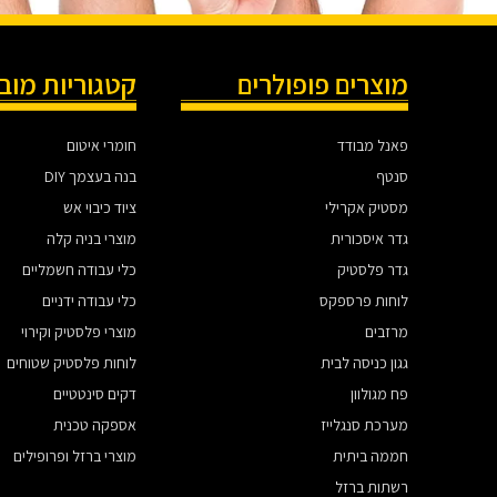
מוצרים פופולרים
קטגוריות מוב
פאנל מבודד
חומרי איטום
סנטף
בנה בעצמך DIY
מסטיק אקרילי
ציוד כיבוי אש
גדר איסכורית
מוצרי בניה קלה
גדר פלסטיק
כלי עבודה חשמליים
לוחות פרספקס
כלי עבודה ידניים
מרזבים
מוצרי פלסטיק וקירוי
גגון כניסה לבית
לוחות פלסטיק שטוחים
פח מגולוון
דקים סינטטיים
מערכת סנגלייז
אספקה טכנית
חממה ביתית
מוצרי ברזל ופרופילים
רשתות ברזל