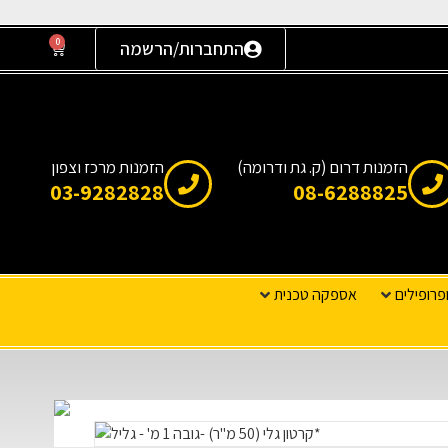
0
התחברות/הרשמה
הזמנות דרום (ק. גת ודרומה)
הזמנות מרכז וצפון
03-9282828
08-6288825
פרופילים
אספקה טכנית