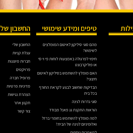
ילות
טיפים ומידע שימושי
החשבון שלי
מהם סוגי סיליקון לאיטום המומלצים
החשבון שלי
לשימוש?
עגלת קניות
חיפוי לפרגולה באמצעות לוחות פי וי סי
חברות מיוצגות
או פוליקרבונט
פרויקטים
האם מומלץ להשתמש בסיליקון לאיטום
פרופיל חברה
חיצוני?
מדיניות פרטיות
הבדיקות שחשוב לבצע לקראת החורף
בכל בית
הצהרת נגישות
סוגי גדרות לגינה
תקנון אתר
הוראות התקנת גג פאנל מבודד
צור קשר
למה מומלץ להשתמש בחומרי ברזל
ואלומיניום לגינה של הבית?
למאמרים נוספים