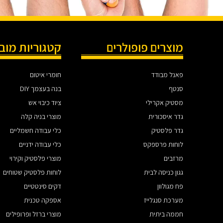
מוצרים פופולרים
קטגוריות מוב
פאנל מבודד
חומרי איטום
סנטף
בנה בעצמך DIY
מסטיק אקרילי
ציוד כיבוי אש
גדר איסכורית
מוצרי בניה קלה
גדר פלסטיק
כלי עבודה חשמליים
לוחות פרספקס
כלי עבודה ידניים
מרזבים
מוצרי פלסטיק וקירוי
גגון כניסה לבית
לוחות פלסטיק שטוחים
פח מגולוון
דקים סינטטיים
מערכת סנגלייז
אספקה טכנית
חממה ביתית
מוצרי ברזל ופרופילים