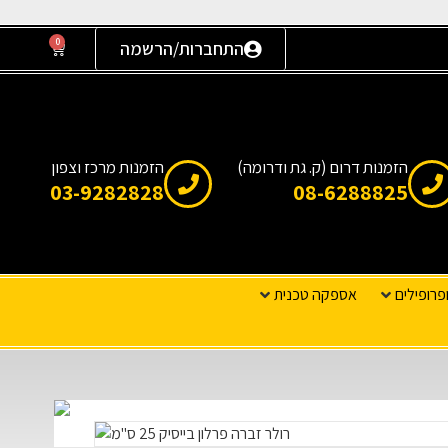
0
התחברות/הרשמה
הזמנות דרום (ק. גת ודרומה)
הזמנות מרכז וצפון
03-9282828
08-6288825
פרופילים
אספקה טכנית