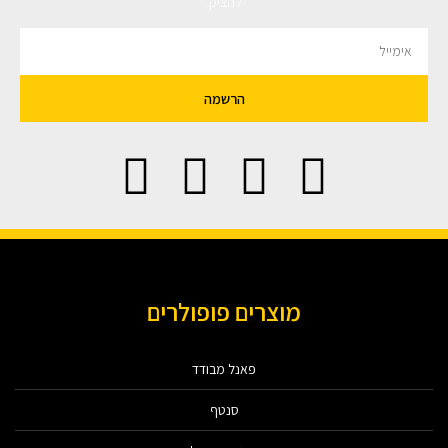
להציק.
הרשמה
מוצרים פופולרים
פאנל מבודד
סנטף