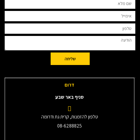
שליחה
דרום
סניף באר שבע
טלפון להזמנות, קרית גת ודרומה
08-6288825