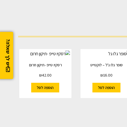
יש לך שאלה?
סופר גלו ג'ל – לוקטייט
רסקיו טייפ -תיקון חרום
₪
42.00
₪
16.00
הוספה לסל
הוספה לסל