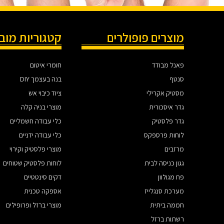
מוצרים פופולרים
קטגוריות מוב
פאנל מבודד
חומרי איטום
סנטף
בנה בעצמך DIY
מסטיק אקרילי
ציוד כיבוי אש
גדר איסכורית
מוצרי בניה קלה
גדר פלסטיק
כלי עבודה חשמליים
לוחות פרספקס
כלי עבודה ידניים
מרזבים
מוצרי פלסטיק וקירוי
גגון כניסה לבית
לוחות פלסטיק שטוחים
פח מגולוון
דקים סינטטיים
מערכת סנגלייז
אספקה טכנית
חממה ביתית
מוצרי ברזל ופרופילים
רשתות ברזל