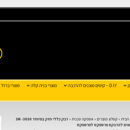
ק
D.I.Y – קיטים מוכנים להרכבה
מוצרי בניה קלה
מוצרי ברזל ו
הבית
»
קטלוג מוצרים
»
אספקה טכנית
»
דבק כללי חזק במיוחד 3M -3030
אים להדבקת פרספקס לפרספקס