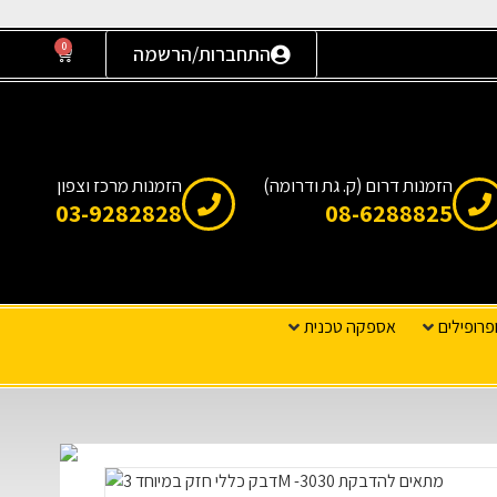
0
התחברות/הרשמה
הזמנות דרום (ק. גת ודרומה)
הזמנות מרכז וצפון
03-9282828
08-6288825
פרופילים
אספקה טכנית