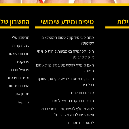
ילות
טיפים ומידע שימושי
החשבון שלי
מהם סוגי סיליקון לאיטום המומלצים
החשבון שלי
לשימוש?
עגלת קניות
חיפוי לפרגולה באמצעות לוחות פי וי סי
חברות מיוצגות
או פוליקרבונט
פרויקטים
האם מומלץ להשתמש בסיליקון לאיטום
פרופיל חברה
חיצוני?
מדיניות פרטיות
הבדיקות שחשוב לבצע לקראת החורף
בכל בית
הצהרת נגישות
סוגי גדרות לגינה
תקנון אתר
הוראות התקנת גג פאנל מבודד
צור קשר
למה מומלץ להשתמש בחומרי ברזל
ואלומיניום לגינה של הבית?
למאמרים נוספים