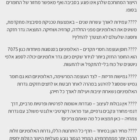
הייצור המתוחכם שלהן אינו פוגע בסביבה ואף מאפשר מחזור של החומרים
בסופו.
???? עמידות לאורך עשרות שנים – באמצעות טכניקת פסיבציה מתקדמת,
משיגים את האלומיניום מפני החלדה, קורוזיה ושחיקה. התוצאה: גדר חזקה
וחסונה שלעולם לא תצטרך להחליף!
???? חוסן ועוצמה חסרי תקדים – האלומיניום בסגסוגות מיוחדות כגון 7075
הוא החומר החזק ביותר לגידור שקיים כיום. גדר אלומיניום יכולה לספוג אלפי
ניוטונים של כוח בלי להתקפל או להתעוות.
???? גמישות וזריזות – לצד העוצמה המרשימה, האלומיניום הוא גם חומר
גמיש שמסוגל להירגע במהרה לאחר חבטות או לחצים חזקים. גדרות
האלומיניום נשארות יציבות ויעילות לאורך כל חייהן.
???? אין גבולות לעיצוב – מגדרות אטומות לפרטיות ופרטיות מרביים, דרך
דגמי מחורר ונקבים גרפיים, ועד מראה דקורטיבי אלגנטי משולב עם גדרות
צמחיה – כאן תמצאו כל מה שאתם צריכים!
???? מחיר הוגן במיוחד – חרף כל היתרונות הללו, גדרות האלומיניום זולות
הרבה יותר ממתחרותיהן. המחיר הנמוך נובע מעלויות הייצור הזולות יחסית