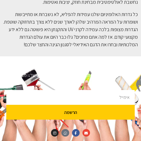
נחשבת לאולטימטיבית מבחינת חוזק, יציבות ואטימות.
כל גדרות האלומיניום שלנו עמידות להפליא, לא נשברות או מתייבשות
ושומרות על המראה המרהיב שלהן לאורך שנים ללא צורך בתחזוקה שוטפת.
הגדרות מצופות בלכה עמידה לקרני UV והתקנתן היא פשוטה גם ללא ידע
מקצועי קודם. אז למה אתם מחכים? גלו כבר היום את עולם הגדרות
המלכותיות ובחרו את הדגם האידיאלי לסגנון הגינה והחצר שלכם!
השארו מעודכנים
מעוניינים לקבל עדכונים על מבצעים והנחות הירשמו לניוזלטר שלנו מבטיחים לא
להציק.
הרשמה