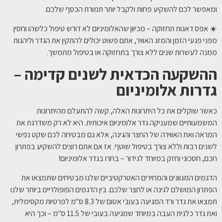
ומאפשר לכם להשקיע פחות ולקבל יותר תמורת הכסף שלכם.
☀️ אפס דאגות תחזוקה – מכיוון שהאלומיניום לא דורש טיפול כלשהו וחסין
מפני פגעי הזמן והמזג האוויר, אתם פשוט יכולים להתקין את הגדר וליהנות
ממנה לעשרות שנים ללא צורך בתחזוקה או בטיפול מתמשך.
ההשקעה הכדאית לשנים קדימה –
גדרות אלומיניום
כאשר שוקלים את כל היתרונות האלה, קשה להתעלם מהיתרונות
המשמעותיים שמעניקה גדר אלומיניום איכותית. היא לא רק משדרגת את
המראה ואת האווירה של החצר והגינה, אלא גם מבטיחה לכם שקט נפשי
לשנים רבות וללא צורך בטיפול שוטף. אז אם אתם רוצים להשקיע בפתרון
חכם, חסכוני וחזק במיוחד לגידור – בחרו בגדר אלומיניום!
הדגמים המגוונים והמחירים האטרקטיביים שלנו מבטיחים שתמצאו את
הפתרון המושלם לגינה או לחצר שלכם. בין הדגמים הפופולריים ביותר שלנו
תמצאו את גדר ורד המגיעה בעובי אטום של 8.3 ס"מ לפרטיות מקסימלית,
ואת גדר כלנית העבה במיוחד שמגיעה בעובי של 11.5 ס"מ – וכך היא