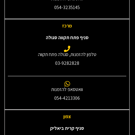
054-3235145‎
מרכז
סניף פתח תקווה סגולה
טלפון להזמנות, סגולה פתח תקווה
03-9282828
וואטסאפ להזמנות
054-4213306
צפון
סניף קרית ביאליק