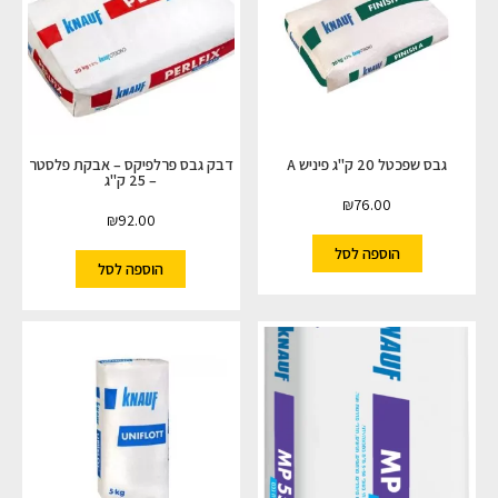
גבס שפכטל 20 ק"ג פיניש A
דבק גבס פרלפיקס – אבקת פלסטר
– 25 ק"ג
₪
76.00
₪
92.00
הוספה לסל
הוספה לסל