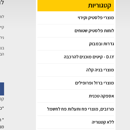
לו
קטגוריות
לוח
מוצרי פלסטיק וקירוי
קיים ב
לוחות פלסטיק שטוחים
נית
גדרות ובמבוק
בנו
הבר
D.I.Y - קיטים מוכנים להרכבה
מוצרי בניה קלה
מוצרי ברזל ופרופילים
אספקה טכנית
קטג
*כל
מרזבים, מוצרי פח ותעלות פח לחשמל
* ה
ללא קטגוריה
מנק