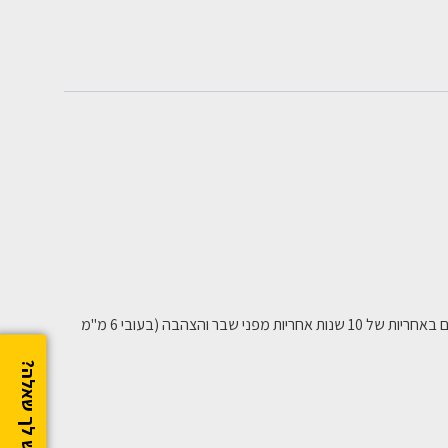
כמו כל לוחות "פוליגל" גם לוחות "הפריז" כוללים שכבת הגנה מקרינת UV ומכוסים באחריות של 10 שנות אחריות מפני שבר והצהבה (בעובי 6 מ"מ
יש לך שאלה?