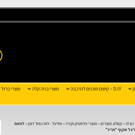
ק
D.I.Y – קיטים מוכנים להרכבה
מוצרי בניה קלה
מוצרי ברזל ו
הבית
»
קטלוג מוצרים
»
מוצרי פלסטיק וקירוי
»
פוליגל - לוח כפול דופן
»
לוחות
יגל שקוף "פריז"