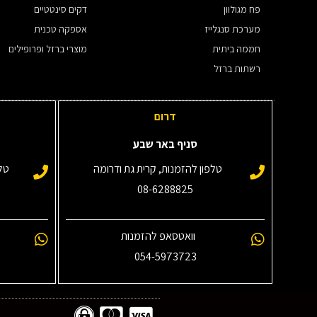
פח מגולוון
דקים סינטטיים
מערכת סנגלייז
אספקה טכנית
חממה ביתית
מוצרי ברזל ופרופילים
רשתות ברזל
דרום
סניף באר שבע
טלפון להזמנות, קרית גת ודרומה
טלפ
08-6288825
וואטסאפ להזמנות
054-5973723