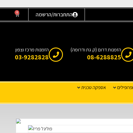
0
התחברות/הרשמה
הזמנות דרום (ק. גת ודרומה)
הזמנות מרכז וצפון
03-9282828
08-6288825
פרופילים
אספקה טכנית