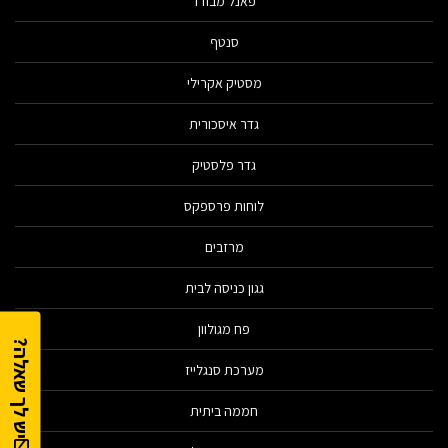
פאנל מבודד
סנטף
מסטיק אקרילי
גדר איסכורית
גדר פלסטיק
לוחות פרספקס
מרזבים
גגון כניסה לבית
פח מגולוון
יש לך שאלה?
מערכת סנגלייז
חממה ביתית