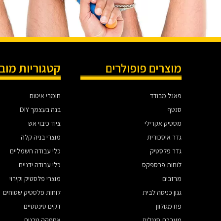
מוצרים פופולרים
קטגוריות מוב
פאנל מבודד
חומרי איטום
סנטף
בנה בעצמך DIY
מסטיק אקרילי
ציוד כיבוי אש
גדר איסכורית
מוצרי בניה קלה
גדר פלסטיק
כלי עבודה חשמליים
לוחות פרספקס
כלי עבודה ידניים
מרזבים
מוצרי פלסטיק וקירוי
גגון כניסה לבית
לוחות פלסטיק שטוחים
פח מגולוון
דקים סינטטיים
מערכת סנגלייז
אספקה טכנית