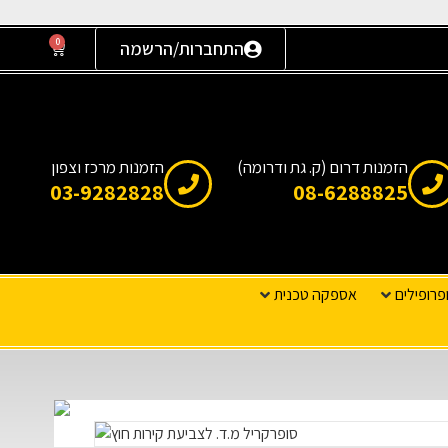
0
התחברות/הרשמה
הזמנות דרום (ק. גת ודרומה)
הזמנות מרכז וצפון
03-9282828
08-6288825
פרופילים
אספקה טכנית