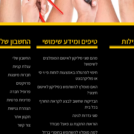
ילות
טיפים ומידע שימושי
החשבון שלי
מהם סוגי סיליקון לאיטום המומלצים
החשבון שלי
לשימוש?
עגלת קניות
חיפוי לפרגולה באמצעות לוחות פי וי סי
חברות מיוצגות
או פוליקרבונט
פרויקטים
האם מומלץ להשתמש בסיליקון לאיטום
פרופיל חברה
חיצוני?
מדיניות פרטיות
הבדיקות שחשוב לבצע לקראת החורף
בכל בית
הצהרת נגישות
סוגי גדרות לגינה
תקנון אתר
הוראות התקנת גג פאנל מבודד
צור קשר
למה מומלץ להשתמש בחומרי ברזל