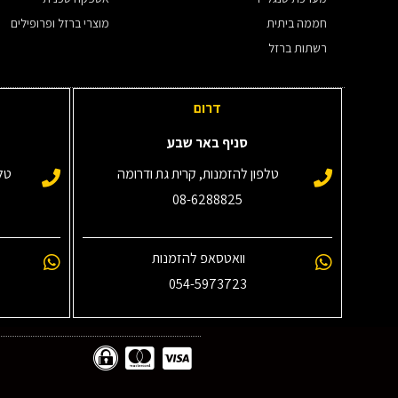
חממה ביתית
מוצרי ברזל ופרופילים
רשתות ברזל
דרום
סניף באר שבע
טלפון להזמנות, קרית גת ודרומה
טלפ
08-6288825
וואטסאפ להזמנות
054-5973723