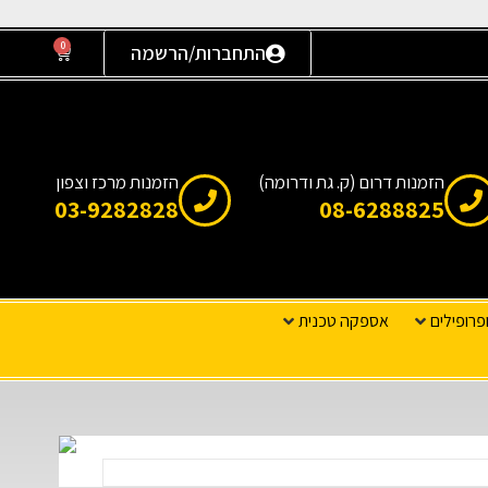
0
התחברות/הרשמה
הזמנות דרום (ק. גת ודרומה)
הזמנות מרכז וצפון
03-9282828
08-6288825
פרופילים
אספקה טכנית