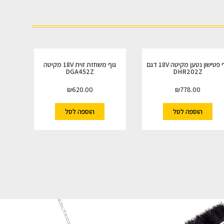
גוף פטישון נטען מקיטה 18V דגם
גוף משחזת זוית 18V מקיטה
DGA452Z
DHR202Z
₪
620.00
₪
778.00
הוספה לסל
הוספה לסל