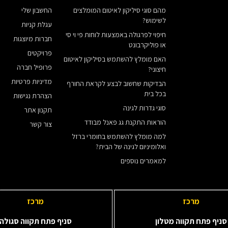
מהם סוגי סיליקון לאיטום המומלצים
החשבון שלי
לשימוש?
עגלת קניות
חיפוי לפרגולה באמצעות לוחות פי וי סי
חברות מיוצגות
או פוליקרבונט
פרויקטים
האם מומלץ להשתמש בסיליקון לאיטום
פרופיל חברה
חיצוני?
מדיניות פרטיות
הבדיקות שחשוב לבצע לקראת החורף
בכל בית
הצהרת נגישות
סוגי גדרות לגינה
תקנון אתר
הוראות התקנת גג פאנל מבודד
צור קשר
למה מומלץ להשתמש בחומרי ברזל
ואלומיניום לגינה של הבית?
למאמרים נוספים
מרכז
מרכז
סניף פתח תקווה מטלון
סניף פתח תקווה סגולה