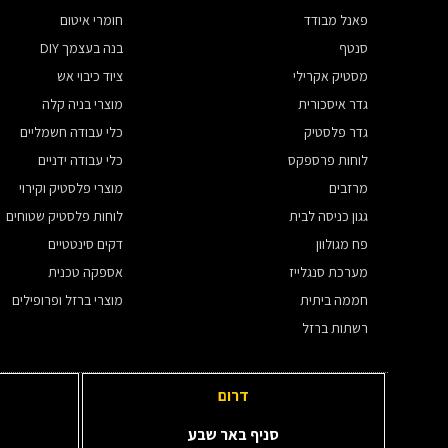
פאנל מבודד
חומרי איטום
סנטף
בנה בעצמך DIY
מסטיק אקרילי
ציוד כיבוי אש
גדר איסכורית
מוצרי בניה קלה
גדר פלסטיק
כלי עבודה חשמליים
לוחות פרספקס
כלי עבודה ידניים
מרזבים
מוצרי פלסטיק וקירוי
גגון כניסה לבית
לוחות פלסטיק שטוחים
פח מגולוון
דקים סינטטיים
מערכת סנגלייז
אספקה טכנית
חממה ביתית
מוצרי ברזל ופרופילים
רשתות ברזל
דרום
סניף באר שבע