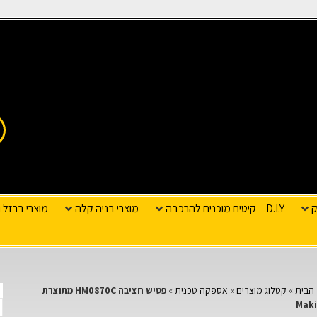
ק
D.I.Y – קיטים מוכנים להרכבה
מוצרי בניה קלה
מוצרי ברזל ו
הבית
»
קטלוג מוצרים
»
אספקה טכנית
»
פטיש חציבה HM0870C מתוצרת
Maki