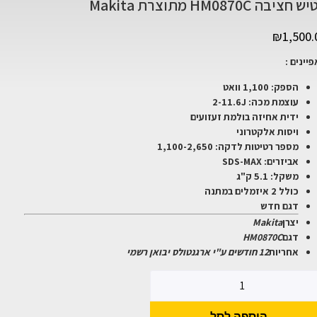
חציבה HM0870C מתוצרת Makita
₪
1,500.
יינים :
הספק: 1,100 וואט
עוצמת מכה: 2-11.6J
ידית אחיזה בולמת זעזועים
ויסות אלקטרוני
מספר רטיטות לדקה: 1,100-2,650
אביזרים: SDS-MAX
משקל: 5.1 ק"ג
כולל 2 איזמלים במתנה
דגם חדש
יצרן
Makita
דגם
HM0870C
אחריות
12 חודשים ע"י ארגנטולס יבואן רשמי
הוספה לסל