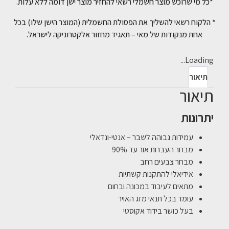
*כל מי שרוכש מוצר חשמלי רשאי להחזיר מוצר ישן דומה ללא עלות.
* הלקוח רשאי להשליך את הפסולת החשמלית (המוצר הישן שלו) בכל
אחת מנקודות של מאי – תאגיד מחזור אלקטרוניקה לישראל.
Loading...
תיאור
תיאור
יתרונות
עמידות גבוהה לשבר – אנטי-ונדאלי
מבחר העברות אור עד 90%
מבחר צבעים רחב
אידיאלי להתקנות קשתיות
מתאים לעיבוד במכונה ובחום
עומד בכל תנאי מזג האויר
בעל כושר בידוד אקוסטי