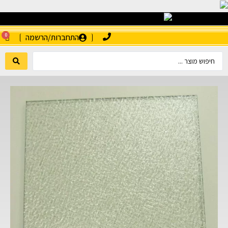
0
התחברות/הרשמה