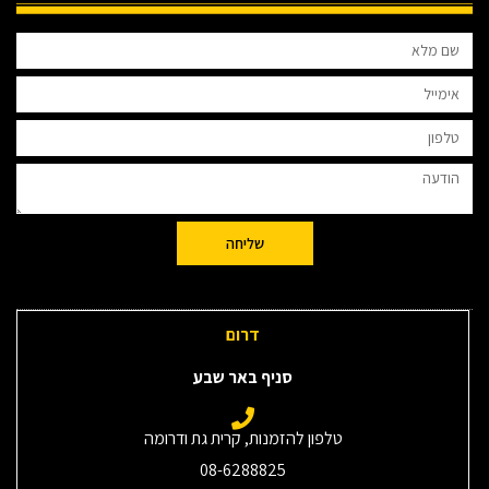
שליחה
דרום
סניף באר שבע
טלפון להזמנות, קרית גת ודרומה
08-6288825